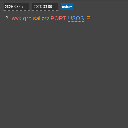
?
wyk
grp
sal
prz
PORT
USOS
E-