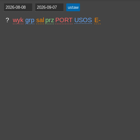
?
wyk
grp
sal
prz
PORT
USOS
E-