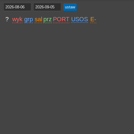
?
wyk
grp
sal
prz
PORT
USOS
E-