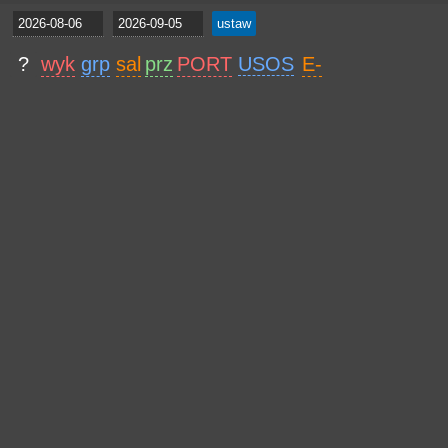
?
wyk
grp
sal
prz
PORT
USOS
E-