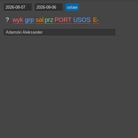
?
wyk
grp
sal
prz
PORT
USOS
E-
Adamski Aleksander