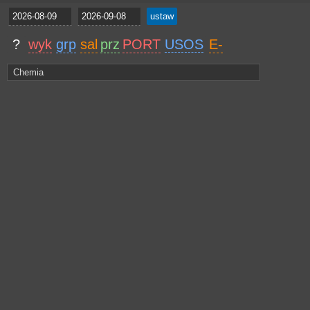
?
wyk
grp
sal
prz
PORT
USOS
E-
Chemia