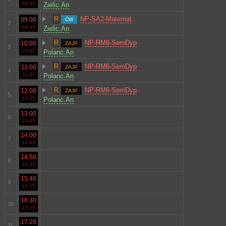
08:45
Zielic.An
R
NP-SA2-Matemat
09:00
ĆW
2
09:45
Zielic.An
R
NP-RM6-SemDyp
10:00
ZAJP
3
10:45
Polanc.An
R
NP-RM6-SemDyp
11:00
ZAJP
4
11:45
Polanc.An
R
NP-RM6-SemDyp
12:00
ZAJP
5
12:45
Polanc.An
13:00
6
13:45
14:00
7
14:45
14:50
8
15:35
15:40
9
16:25
16:30
10
17:15
17:20
11