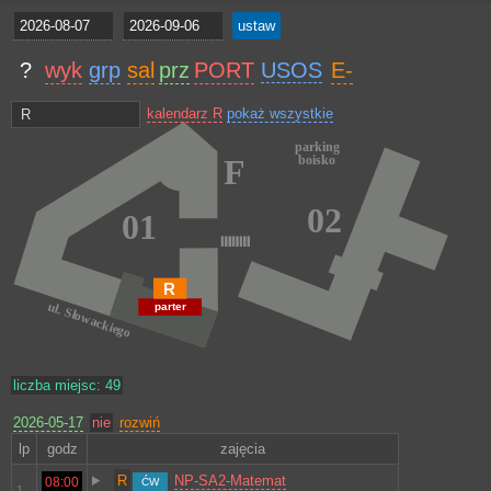
?
wyk
grp
sal
prz
PORT
USOS
E-
kalendarz R
pokaż wszystkie
R
liczba miejsc: 49
2026-05-17
nie
rozwiń
lp
godz
zajęcia
R
NP-SA2-Matemat
08:00
ĆW
1