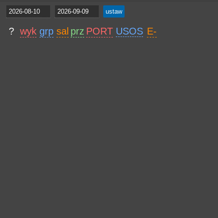
?
wyk
grp
sal
prz
PORT
USOS
E-