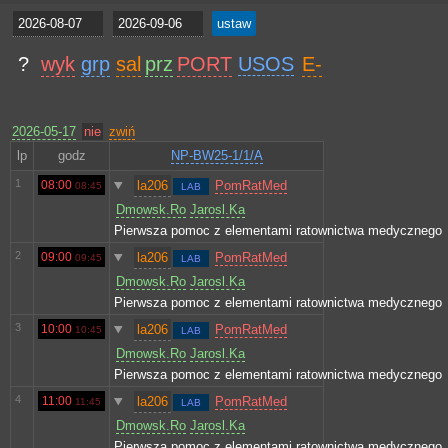
?
wyk
grp
sal
prz
PORT
USOS
E-
2026-05-17
nie
zwiń
lp
godz
NP-BW25-1/1/A
1
08:00
la206
PomRatMed
08:45
LAB
Dmowsk.Ro
Jarosl.Ka
Pierwsza pomoc z elementami ratownictwa medycznego
2
09:00
la206
PomRatMed
09:45
LAB
Dmowsk.Ro
Jarosl.Ka
Pierwsza pomoc z elementami ratownictwa medycznego
3
10:00
la206
PomRatMed
10:45
LAB
Dmowsk.Ro
Jarosl.Ka
Pierwsza pomoc z elementami ratownictwa medycznego
4
11:00
la206
PomRatMed
11:45
LAB
Dmowsk.Ro
Jarosl.Ka
Pierwsza pomoc z elementami ratownictwa medycznego