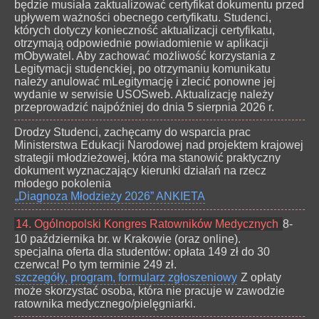
będzie musiała zaktualizować certyfikat dokumentu przed
upływem ważności obecnego certyfikatu. Studenci,
których dotyczy konieczność aktualizacji certyfikatu,
otrzymają odpowiednie powiadomienie w aplikacji
mObywatel. Aby zachować możliwość korzystania z
Legitymacji studenckiej, po otrzymaniu komunikatu
należy anulować mLegitymację i zlecić ponowne jej
wydanie w serwisie USOSweb. Aktualizację należy
przeprowadzić najpóźniej do dnia 5 sierpnia 2026 r.
Drodzy Studenci, zachęcamy do wsparcia prac
Ministerstwa Edukacji Narodowej nad projektem krajowej
strategii młodzieżowej, która ma stanowić praktyczny
dokument wyznaczający kierunki działań na rzecz
młodego pokolenia
„Diagnoza Młodzieży 2026” ANKIETA
14. Ogólnopolski Kongres Ratowników Medycznych
8-
10 października br. w Krakowie (oraz online).
specjalna oferta dla studentów: opłata 149 zł do 30
czerwca! Po tym terminie 249 zł.
szczegóły, program, formularz zgłoszeniowy
Z opłaty
może skorzystać osoba, która nie pracuje w zawodzie
ratownika medycznego/pielęgniarki.