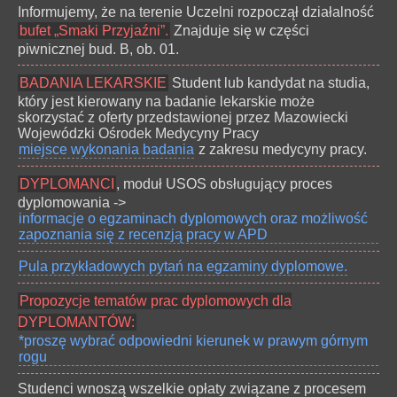
Informujemy, że na terenie Uczelni rozpoczął działalność
bufet „Smaki Przyjaźni”.
Znajduje się w części
piwnicznej bud. B, ob. 01.
BADANIA LEKARSKIE
Student lub kandydat na studia,
który jest kierowany na badanie lekarskie może
skorzystać z oferty przedstawionej przez Mazowiecki
Wojewódzki Ośrodek Medycyny Pracy
miejsce wykonania badania
z zakresu medycyny pracy.
DYPLOMANCI
, moduł USOS obsługujący proces
dyplomowania ->
informacje o egzaminach dyplomowych oraz możliwość
zapoznania się z recenzją pracy w APD
Pula przykładowych pytań na egzaminy dyplomowe.
Propozycje tematów prac dyplomowych dla
DYPLOMANTÓW:
*proszę wybrać odpowiedni kierunek w prawym górnym
rogu
Studenci wnoszą wszelkie opłaty związane z procesem