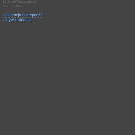
kkrenski@apoz.edu.pl
517-302-055
deklaracja dostępności
aktywni studenci