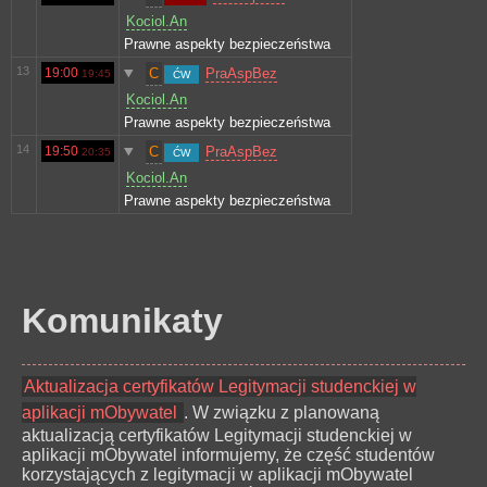
Kociol.An
Prawne aspekty bezpieczeństwa
13
19:00
C
PraAspBez
19:45
ĆW
Kociol.An
Prawne aspekty bezpieczeństwa
14
19:50
C
PraAspBez
20:35
ĆW
Kociol.An
Prawne aspekty bezpieczeństwa
Komunikaty
Aktualizacja certyfikatów Legitymacji studenckiej w
aplikacji mObywatel
. W związku z planowaną
aktualizacją certyfikatów Legitymacji studenckiej w
aplikacji mObywatel informujemy, że część studentów
korzystających z legitymacji w aplikacji mObywatel