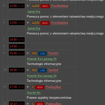
5
12:00
la206
PomRatMed
12:45
WYK
Jarosl.Ka
Pierwsza pomoc z elementami ratownictwa medycznego
6
13:00
la206
PomRatMed
13:45
WYK
Jarosl.Ka
Pierwsza pomoc z elementami ratownictwa medycznego
7
14:00
14:45
8
14:50
15:35
9
15:40
002
TechInf
16:25
LAB
Krensk.Ka
Lazowy.St
Technologie informacyjne
10
16:30
002
TechInf
17:15
LAB
Krensk.Ka
Lazowy.St
Technologie informacyjne
11
17:20
C
PraAspBez
18:05
WYK
Kociol.An
Prawne aspekty bezpieczeństwa
12
18:10
C
PraAspBez
18:55
WYK