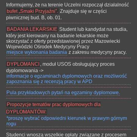
Informujemy, że na terenie Uczelni rozpoczął działalność
bufet „Smaki Przyjaźni”.
Znajduje się w części
piwnicznej bud. B, ob. 01.
BADANIA LEKARSKIE
Student lub kandydat na studia,
który jest kierowany na badanie lekarskie może
skorzystać z oferty przedstawionej przez Mazowiecki
Wojewódzki Ośrodek Medycyny Pracy
miejsce wykonania badania
z zakresu medycyny pracy.
DYPLOMANCI
, moduł USOS obsługujący proces
dyplomowania ->
informacje o egzaminach dyplomowych oraz możliwość
zapoznania się z recenzją pracy w APD
Pula przykładowych pytań na egzaminy dyplomowe.
Propozycje tematów prac dyplomowych dla
DYPLOMANTÓW:
*proszę wybrać odpowiedni kierunek w prawym górnym
rogu
Studenci wnoszą wszelkie opłaty związane z procesem