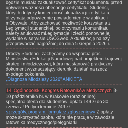
będzie musiała zaktualizować certyfikat dokumentu przed
upływem ważności obecnego certyfikatu. Studenci,
których dotyczy konieczność aktualizacji certyfikatu,
otrzymają odpowiednie powiadomienie w aplikacji
mObywatel. Aby zachować możliwość korzystania z
Legitymacji studenckiej, po otrzymaniu komunikatu
należy anulować mLegitymację i zlecić ponowne jej
wydanie w serwisie USOSweb. Aktualizację należy
przeprowadzić najpóźniej do dnia 5 sierpnia 2026 r.
Drodzy Studenci, zachęcamy do wsparcia prac
Ministerstwa Edukacji Narodowej nad projektem krajowej
strategii młodzieżowej, która ma stanowić praktyczny
dokument wyznaczający kierunki działań na rzecz
młodego pokolenia
„Diagnoza Młodzieży 2026” ANKIETA
14. Ogólnopolski Kongres Ratowników Medycznych
8-
10 października br. w Krakowie (oraz online).
specjalna oferta dla studentów: opłata 149 zł do 30
czerwca! Po tym terminie 249 zł.
szczegóły, program, formularz zgłoszeniowy
Z opłaty
może skorzystać osoba, która nie pracuje w zawodzie
ratownika medycznego/pielęgniarki.