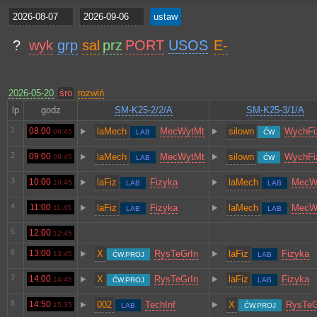
?
wyk
grp
sal
prz
PORT
USOS
E-
2026-05-20
śro
rozwiń
lp
godz
SM-K25-2/2/A
SM-K25-3/1/A
1
08:00
laMech
MecWytMt
silown
WychFi
08:45
LAB
ĆW
2
09:00
laMech
MecWytMt
silown
WychFi
09:45
LAB
ĆW
3
10:00
laFiz
Fizyka
laMech
MecW
10:45
LAB
LAB
4
11:00
laFiz
Fizyka
laMech
MecW
11:45
LAB
LAB
5
12:00
12:45
6
13:00
X
RysTeGrIn
laFiz
Fizyka
13:45
ĆW.PROJ
LAB
7
14:00
X
RysTeGrIn
laFiz
Fizyka
14:45
ĆW.PROJ
LAB
8
14:50
002
TechInf
X
RysTeG
15:35
LAB
ĆW.PROJ