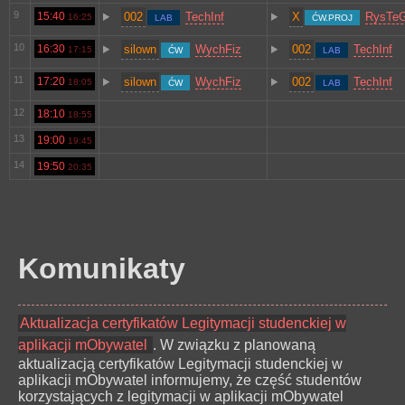
9
15:40
002
TechInf
X
RysTeG
16:25
LAB
ĆW.PROJ
10
16:30
silown
WychFiz
002
TechInf
17:15
ĆW
LAB
11
17:20
silown
WychFiz
002
TechInf
18:05
ĆW
LAB
12
18:10
18:55
13
19:00
19:45
14
19:50
20:35
Komunikaty
Aktualizacja certyfikatów Legitymacji studenckiej w
aplikacji mObywatel
. W związku z planowaną
aktualizacją certyfikatów Legitymacji studenckiej w
aplikacji mObywatel informujemy, że część studentów
korzystających z legitymacji w aplikacji mObywatel