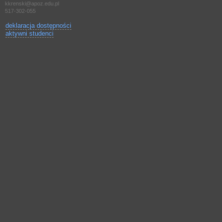
kkrenski@apoz.edu.pl
517-302-055
deklaracja dostępności
aktywni studenci